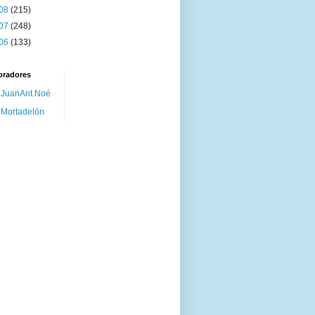
08
(215)
07
(248)
06
(133)
oradores
JuanAnt.Noé
Mortadelón