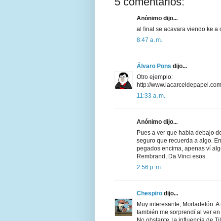
5 comentarios:
Anónimo dijo...
al final se acavara viendo ke a 
8:47 a. m.
Álvaro Pons
dijo...
Otro ejemplo:
http://www.lacarceldepapel.co
11:33 a. m.
Anónimo dijo...
Pues a ver que había debajo de
seguro que recuerda a algo. En
pegados encima, apenas ví algo.
Rembrand, Da Vinci esos.
2:56 p. m.
Chespiro
dijo...
Muy interesante, Mortadelón. A
también me sorprendí al ver en é
No obstante, la influencia de T