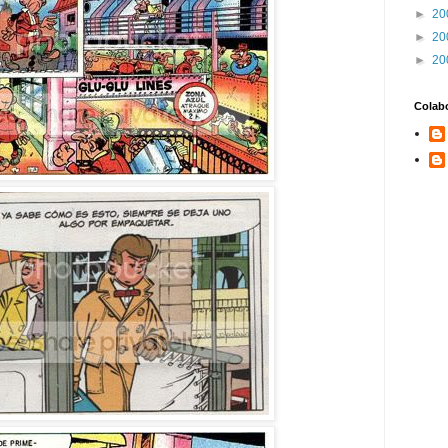
►
20
►
20
►
20
Colab