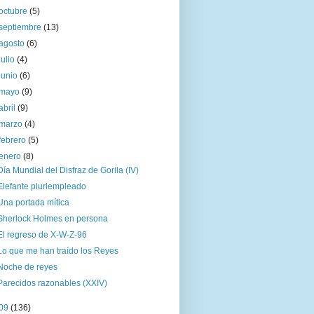
octubre
(5)
septiembre
(13)
agosto
(6)
julio
(4)
junio
(6)
mayo
(9)
abril
(9)
marzo
(4)
febrero
(5)
enero
(8)
Día Mundial del Disfraz de Gorila (IV)
Elefante pluriempleado
Una portada mítica
Sherlock Holmes en persona
El regreso de X-W-Z-96
Lo que me han traído los Reyes
Noche de reyes
Parecidos razonables (XXIV)
09
(136)