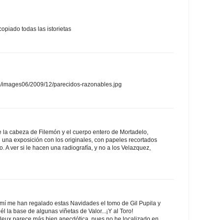
copiado todas las istorietas
m/images06/2009/12/parecidos-razonables.jpg
 la cabeza de Filemón y el cuerpo entero de Mortadelo,
 una exposición con los originales, con papeles recortados
 A ver si le hacen una radiografía, y no a los Velazquez,
 mí me han regalado estas Navidades el tomo de Gil Pupila y
l la base de algunas viñetas de Valor...¡Y al Toro!
illeux parece más bien anecdótica, pues no he localizado en