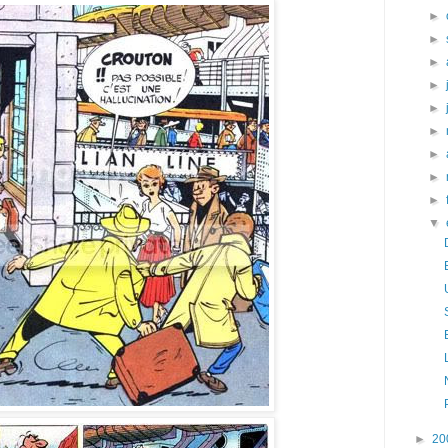
►
►
►
►
►
►
►
►
►
▼
►
20