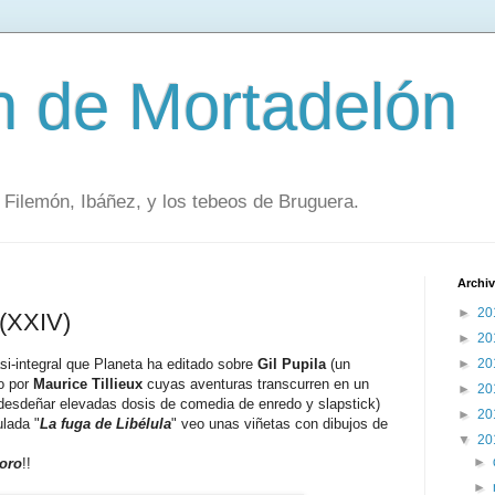
ón de Mortadelón
Filemón, Ibáñez, y los tebeos de Bruguera.
Archiv
►
20
 (XXIV)
►
20
si-integral que Planeta ha editado sobre
Gil Pupila
(un
►
20
o por
Maurice Tillieux
cuyas aventuras transcurren en un
►
20
n desdeñar elevadas dosis de comedia de enredo y slapstick)
►
20
ulada "
La fuga de Libélula
" veo unas viñetas con dibujos de
▼
20
►
toro
!!
►