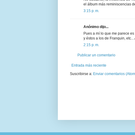
el álbum más reminiscencias de
3:15 p. m.
Anónimo dijo...
Pues a mí lo que me parece es q
y éstos a los de Franquin, etc..
2:15 p. m.
Publicar un comentario
Entrada más reciente
Suscribirse a:
Enviar comentarios (Atom