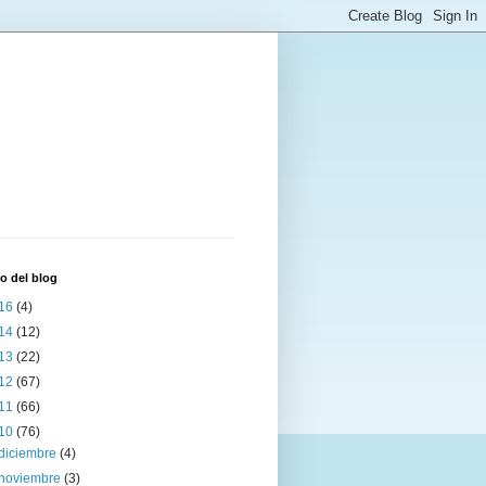
o del blog
16
(4)
14
(12)
13
(22)
12
(67)
11
(66)
10
(76)
diciembre
(4)
noviembre
(3)