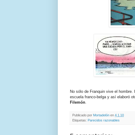
No sólo de Franquin vive el hombre. I
escuela franco-belga y así elaboró o
Filemón
.
Publicado por
Mortadelón
en
4.1.10
Etiquetas:
Parecidos razonables